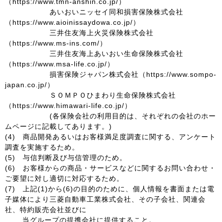
（https://www.tmn-anshin.co.jp/）
あいおいニッセイ同和損害保険株式会社
（https://www.aioinissaydowa.co.jp/）
三井住友海上火災保険株式会社
（https://www.ms-ins.com/）
三井住友海上あいおい生命保険株式会社
（https://www.msa-life.co.jp/）
損害保険ジャパン株式会社（https://www.sompo-
japan.co.jp/）
ＳＯＭＰＯひまわり生命保険株式会社
（https://www.himawari-life.co.jp/）
(各保険会社の利用目的は、それぞれの会社のホー
ムページに記載してあります。)
(4) 商品開発あるいはお客様満足度調査に関する、アンケート
調査を実施するため。
(5) 与信判断及び与信管理のため。
(6) お客様からの商品・サービスなどに関するお問い合わせ・
ご要望に対し適切に対応するため。
(7) 上記(1)から(6)の目的のために、個人情報を書面または電
子媒体により三菱自動車工業株式会社、その子会社、関連会
社、特約販売会社並びに
当グループの提携会社に提供すること。