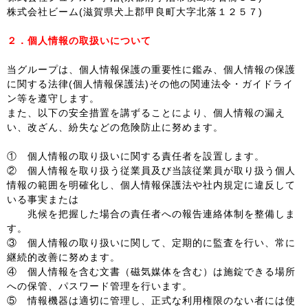
株式会社ビーム(滋賀県犬上郡甲良町大字北落１２５７)
２．個人情報の取扱いについて
当グループは、個人情報保護の重要性に鑑み、個人情報の保護
に関する法律(個人情報保護法)その他の関連法令・ガイドライ
ン等を遵守します。
また、以下の安全措置を講ずることにより、個人情報の漏え
い、改ざん、紛失などの危険防止に努めます。
① 個人情報の取り扱いに関する責任者を設置します。
② 個人情報を取り扱う従業員及び当該従業員が取り扱う個人
情報の範囲を明確化し、個人情報保護法や社内規定に違反して
いる事実または
兆候を把握した場合の責任者への報告連絡体制を整備しま
す。
③ 個人情報の取り扱いに関して、定期的に監査を行い、常に
継続的改善に努めます。
④ 個人情報を含む文書（磁気媒体を含む）は施錠できる場所
への保管、パスワード管理を行います。
⑤ 情報機器は適切に管理し、正式な利用権限のない者には使