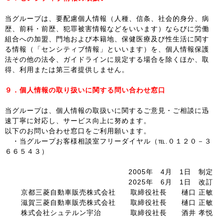
当グループは、要配慮個人情報（人種、信条、社会的身分、病
歴、前科・前歴、犯罪被害情報などをいいます）ならびに労働
組合への加盟、門地および本籍地、保健医療及び性生活に関す
る情報（「センシティブ情報」といいます）を、個人情報保護
法その他の法令、ガイドラインに規定する場合を除くほか、取
得、利用または第三者提供しません。
９．個人情報の取り扱いに関する問い合わせ窓口
当グループは、個人情報の取扱いに関するご意見・ご相談に迅
速丁寧に対応し、サービス向上に努めます。
以下のお問い合わせ窓口をご利用願います。
・当グループお客様相談室フリーダイヤル（℡.０１２０－３
６６５４３）
2005年 4月 1日 制定
2025年 6月 1日 改訂
京都三菱自動車販売株式会社 取締役社長 樋口 正敏
滋賀三菱自動車販売株式会社 取締役社長 樋口 正敏
株式会社シュテルン宇治 取締役社長 酒井 孝悦