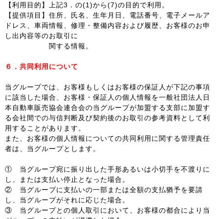
【利用目的】上記3．の(1)から(7)の目的で利用。
【提供項目】住所、氏名、生年月日、電話番号、電子メールア
ドレス、車両情報、修理・整備内容および履歴、お客様のお申
し出内容等のお取引に
関する情報。
６．共同利用について
当グループでは、お客様もしくはお客様の保証人が下記の事項
に該当した場合、お客様・保証人の個人情報を一般社団法人日
本自動車販売協会連合会の当グループが加盟する支部に加盟す
る会社間での与信判断及び契約後のお取引の参考資料として利
用することがあります。
また、お客様の個人情報についての共同利用に関する管理責任
者は、当グループとします。
① 当グループ宛に振り出した手形あるいは小切手を不渡りに
し、または支払い停止となった場合。
② 当グループに支払いの一部または全額の支払猶予を要請
し、当グループがそれに応じた場合。
③ 当グループとの個人取引において、お客様の都合により当