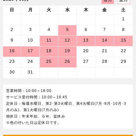
【三菱自動車工業株式会社】オートモビルカウンシル 2026
日
月
火
水
木
金
土
に出展
1
2026/04/04
お知らせ
2
3
4
5
6
7
8
【京都三菱自動車販売グループ】令和7年度補正予算CEV補
助金・自治体補助金をまとめた情報を公開しました。
9
10
11
12
13
14
15
2026/04/03
16
17
18
19
20
21
22
イベント
【三菱自動車工業株式会社】オートキャンプイベント「スタ
23
24
25
26
27
28
29
ーキャンプ2026 in 朝霧高原」を5月29日～31日に開催決定
30
31
2026/04/02
お知らせ
【京都三菱自動車販売グループ】４月より車検費用を改定致
営業時間：10:00～18:00
しました。
サービス受付時間：10:00～16:45
定休日：毎週水曜日、第2･第3火曜日、第4火曜日(7月･8月･10月･3
2026/04/02
新車情報
月のみ)、第1火曜日(7月のみ)
【京都三菱自動車販売グループ】京滋地区限定オリジナル特
他休日：年末年始、ＧＷ、盆休み
別仕様車 eKワゴン Joy Field Ⅱの販売を開始しました。
※色の付いた日は定休日です。
2026/03/27
お知らせ