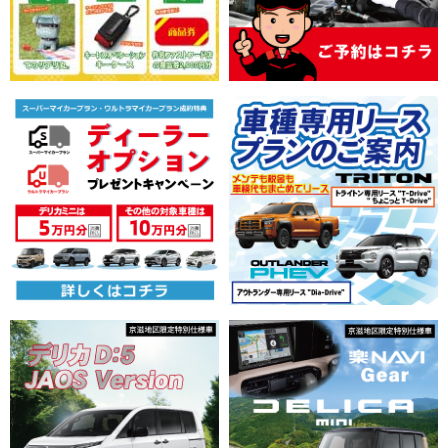
を更新しました。
2026/07/18
お知らせ
【三菱自動車工業株式会社】「2026年 小学生自動車相談
室」を開設
2026/07/02
お知らせ
【京都三菱自動車販売グループ】クールダウン休憩に関する
案内を掲載しました。
2026/06/30
イベント
【京都三菱自動車販売株式会社】「デリカミニ トミカ55周
年記念仕様」展示情報を公開しました。
2026/06/29
お知らせ
【三菱自動車工業株式会社】新型クロスカントリーSUV『パ
ジェロ』で冒険心に応える本格的な走破性を実現
2026/06/29
お知らせ
【京都三菱自動車販売グループ】三菱純正コーティング 情