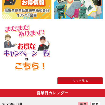
2026」に出展
2026/05/07
お知らせ
【京都三菱自動車販売】WHILL S 限定「安心お届けキャン
ペーン」始まりました。
2026/04/16
新車情報
【三菱自動車工業株式会社】『デリカD:5』の2025年度販売
台数が過去最高を記録
2026/04/15
新車情報
【三菱自動車工業株式会社】『アウトランダーPHEV』が
2025年度のPHEVカテゴリー国内販売台数No.1を2年連続で
獲得
もっと見る
2026/04/09
新車情報
【京都三菱自動車販売グループ】デリカD:5地区限定特別仕
様車「アルパインリミテッド」価格改定致しました。
営業日カレンダー
2026/04/07
イベント
2026年08月
当月
翌月