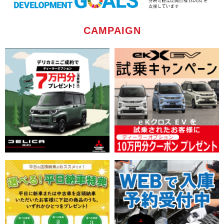
【京都三菱自動車販売】8/1-8/31 中古車部 『夏のデリカ
祭』開催中
CAMPAIGN
2026/08/01
お知らせ
【京都三菱自動車販売グループ】夏季休業のお知らせ
2026/08/01
イベント
【滋賀三菱自動車販売株式会社】「デリカミニ トミカ55周
年記念仕様」展示情報を公開しました。
2026/07/31
キャンペーン
【京都三菱自動車販売株式会社】8月 メンテナンスフェア情
報を更新しました。
2026/07/30
イベント
【京都三菱自動車販売】8/1-9開催『サマーフェア』情報公
開しました。
2026/07/27
キャンペーン
【滋賀三菱自動車販売株式会社】8月 メンテナンスお得情報