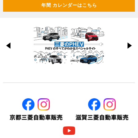
【三菱自動車工業株式会社】関西電力のＥＶエネルギーマネ
年間 カレンダーはこちら
ジメントシステムに車両データを連携
2026/03/26
お知らせ
【三菱自動車工業株式会社】チーム三菱ラリーアート、『ト
ライトン』3台でアジアクロスカントリーラリー2026に連覇
を狙い参戦
2026/03/10
お知らせ
【京都三菱自動車販売】WHILL モデルS/モデルR 価格改定
Previous
Next
いたしました。
2026/03/05
お知らせ
【京都三菱自動車販売グループ】エクリプス クロス生産終
了のお知らせ
2026/02/24
新車情報
【京都三菱自動車販売グループ】京滋地区限定オリジナル特
別仕様車 eKスペース 2STYLE スぺシャルの販売を開始しま
した。