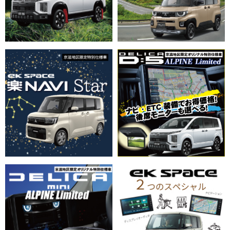
報掲載しました。
2026/06/25
新車情報
【三菱自動車工業株式会社】クロスオーバーSUV『アウトラ
ンダーPHEV』を一部改良
2026/06/20
新車情報
『パジェロ ティザーサイト』の情報公開しました。
2026/06/18
新車情報
【三菱自動車工業株式会社】軽乗用EV『eKクロス EV』を
一部改良
2026/06/11
お知らせ
【三菱自動車工業株式会社】チーム三菱ラリーアート、アジ
アクロスカントリーラリー連覇に向けて始動、『トライト
ン』の耐久試験で確かな手応え
2026/06/04
新車情報
京都三菱自動車販売グループ創立75周年記念限定車「eKス
ペース 楽ナビStar」発売！