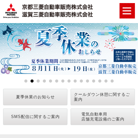
1
2
3
4
5
6
7
8
9
10
11
12
13
14
15
クールダウン休憩に関するご
夏季休業のお知らせ
案内
電気自動車用
SMS配信に関するご案内
店舗充電設備のご案内