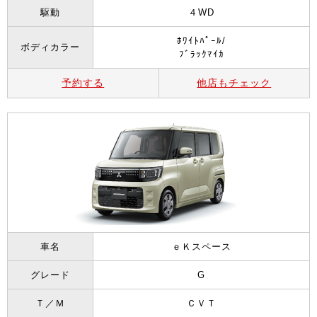
駆動
４WD
ﾎﾜｲﾄﾊﾟｰﾙ/
ボディカラー
ﾌﾞﾗｯｸﾏｲｶ
予約する
他店もチェック
車名
ｅＫスペース
グレード
G
Ｔ／Ｍ
ＣＶＴ