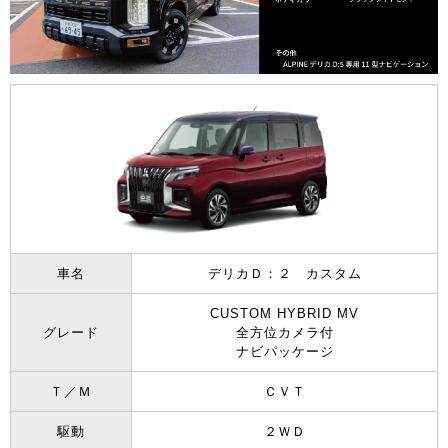
車名
デリカＤ：２ カスタム
CUSTOM HYBRID MV
グレード
全方位カメラ付
ナビパッケージ
Ｔ／Ｍ
ＣＶＴ
駆動
２ＷＤ