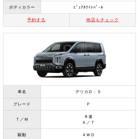
ボディカラー
ﾋﾟｭｱﾎﾜｲﾄﾊﾟｰﾙ
予約する
他店もチェック
車名
デリカＤ：５
グレード
Ｐ
８速
Ｔ／Ｍ
Ａ／Ｔ
駆動
４ＷＤ