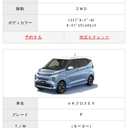
駆動
２ＷＤ
ﾐｽﾄﾌﾞﾙｰﾊﾟｰﾙ/
ボディカラー
ｵｰｸﾌﾞﾗｳﾝﾒﾀﾘｯｸ
予約する
他店もチェック
車名
ｅＫクロスＥＶ
グレード
P
Ｔ／Ｍ
（モーター）