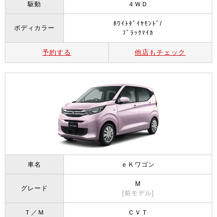
駆動
４ＷＤ
ﾎﾜｲﾄﾀﾞｲﾔﾓﾝﾄﾞ/
ボディカラー
ﾌﾞﾗｯｸﾏｲｶ
予約する
他店もチェック
車名
ｅＫワゴン
M
グレード
[前モデル]
Ｔ／Ｍ
ＣＶＴ