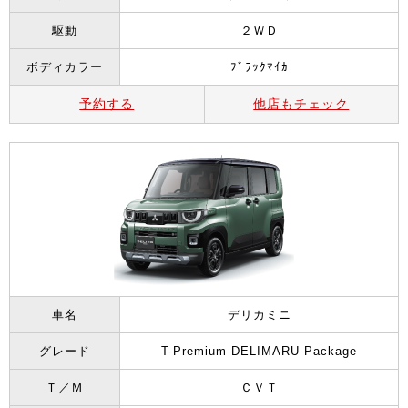
駆動
２ＷＤ
ボディカラー
ﾌﾞﾗｯｸﾏｲｶ
予約する
他店もチェック
車名
デリカミニ
グレード
T-Premium DELIMARU Package
Ｔ／Ｍ
ＣＶＴ