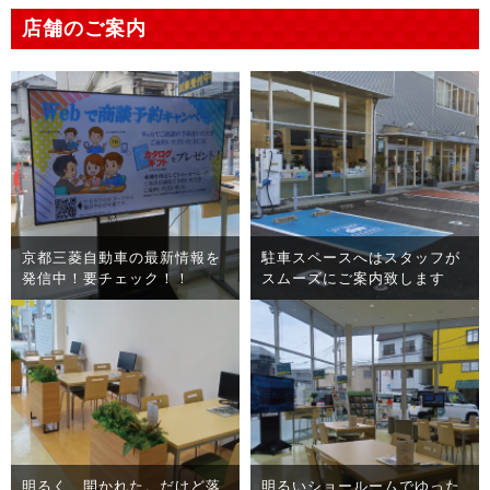
店舗のご案内
乙訓店サイネージ
京都三菱自動車の最新情報を
駐車スペースへはスタッフが
発信中！要チェック！！
スムーズにご案内致します
商談スペース
明るく、開かれた。だけど落
明るいショールームでゆった