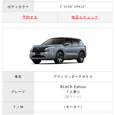
ボディカラー
ﾌﾞﾗｯｸﾀﾞｲﾔﾓﾝﾄﾞ
予約する
他店もチェック
車名
アウトランダーＰＨＥＶ
BLACK Edition
グレード
７人乗り
[前モデル]
Ｔ／Ｍ
（モーター）