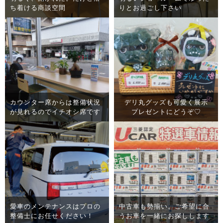
ち着ける商談空間
りとお過ごし下さい
カウンター席
カウンター席からは整備状況
デリ丸グッズも可愛く展示
が見れるのでイチオシ席です
プレゼントにどうぞ♡
乙訓店メンテナンスピット
愛車のメンテナンスはプロの
中古車も勢揃い。ご希望に合
整備士にお任せください！
うお車を一緒にお探しします